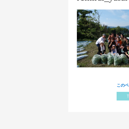
このペ
T