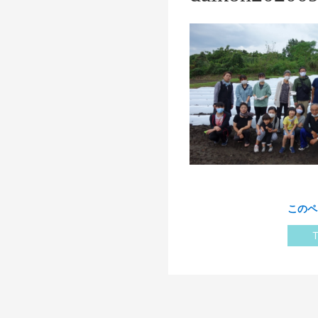
このペ
T