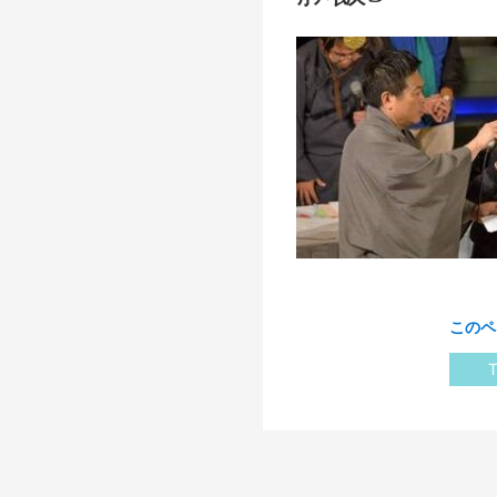
このペ
T