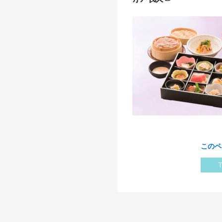
このペ
T